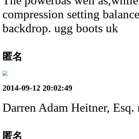
The powerbas well as,while
compression setting balance
backdrop. ugg boots uk
匿名
2014-09-12 20:02:49
Darren Adam Heitner, Esq. 
匿名