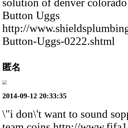
solution of denver colorado
Button Uggs
http://www.shieldsplumbi
Button-Uggs-0222.shtml
匿名
2014-09-12 20:33:35
\"i don\'t want to sound sop
team coins http://www.fifa