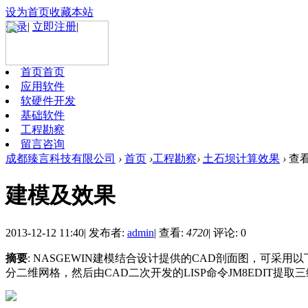
设为首页
收藏本站
登录
|
立即注册
|
首页
首页
应用软件
软硬件开发
基础软件
工程勘察
留言咨询
成都臻言科技有限公司
›
首页
›
工程勘察
›
土石坝计算效果
›
查
建模及效果
2013-12-12 11:40
|
发布者:
admin
|
查看:
4720
|
评论: 0
摘要
: NASGEWIN建模结合设计提供的CAD剖面图，可采
分二维网格，然后由CAD二次开发的LISP命令JM8EDIT提取三维网