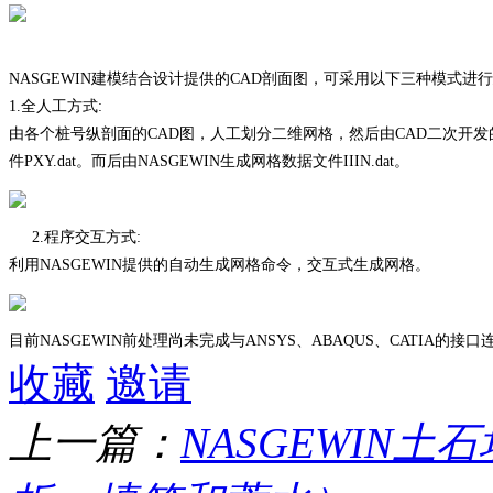
NASGEWIN
建模结合设计提供的
CAD
剖面图，可采用以下三种模式进行
1.
全人工方式:
由各个桩号纵剖面的
CAD
图，人工划分二维网格，然后由
CAD
二次开发
件
PXY.dat
。而后由
NASGEWIN
生
成网格数据文件
IIIN.dat
。
2.
程序交互方式:
利用
NASGEWIN
提供的自动生成网格命令，交互式生成网格。
目前
NASGEWIN
前处理尚未完成与
ANSYS
、
ABAQUS
、
CATIA
的接口
收藏
邀请
上一篇：
NASGEWIN